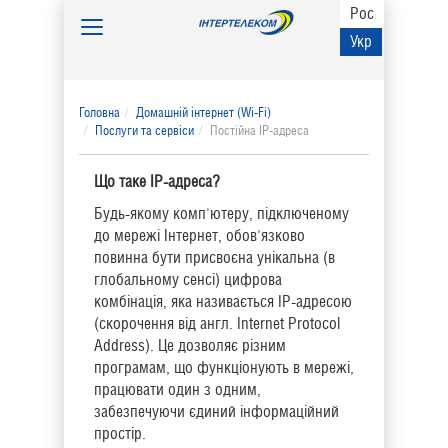
Рос
Toggle
Укр
navigation
Головна
Домашній інтернет (Wi-Fi)
Послуги та сервіси
Постійна IP-адреса
Що таке IP-адреса?
Будь-якому комп'ютеру, підключеному
до мережі Інтернет, обов'язково
повинна бути присвоєна унікальна (в
глобальному сенсі) цифрова
комбінація, яка називається IP-адресою
(скорочення від англ. Internet Protocol
Address). Це дозволяє різним
програмам, що функціонують в мережі,
працювати один з одним,
забезпечуючи єдиний інформаційний
простір.