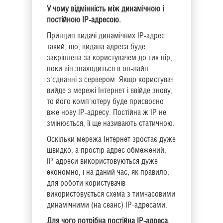
У чому відмінність між динамічною і
постійною IP-адресою.
Принцип видачі динамічних IP-адрес
такий, що, видана адреса буде
закріплена за користувачем до тих пір,
поки він знаходиться в он-лайн
з'єднанні з сервером. Якщо користувач
вийде з мережі Інтернет і ввійде знову,
то його комп'ютеру буде присвоєно
вже нову IP-адресу. Постійна ж IP не
змінюється, її ще називають статичною.
Оскільки мережа Інтернет зростає дуже
швидко, а простір адрес обмежений,
IP-адреси використовуються дуже
економно, і на даний час, як правило,
для роботи користувачів
використовується схема з тимчасовими
динамічними (на сеанс) IP-адресами.
Для чого потрібна постійна IP-адреса.