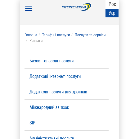
Рос
Toggle
Укр
navigation
Головна
Тарифи і послуги
Послуги та сервіси
Розваги
Базові голосові послуги
Додаткові інтернет-послуги
Додаткові послуги для дзвінків
Міжнародний зв'язок
SIP
Адміністративні послуги