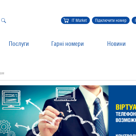
IT Market
Підключити номер
Послуги
Гарні номери
Новини
там