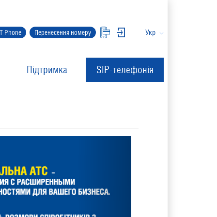
Укр
IT Phone
Перенесення номеру
Підтримка
SIP-телефонія