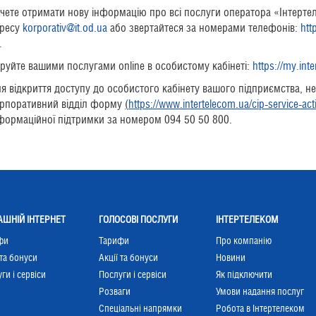
чете отримати нову інформацію про всі послуги оператора «Інтерте
ресу
korporativ@it.od.ua
або звертайтеся за номерами телефонів:
htt
.
руйте вашими послугами online в особистому кабінеті:
https://my.int
я відкриття доступу до особистого кабінету вашого підприємства, не
рпоративний відділ форму
(
https://www.intertelecom.ua/cip-service-act
формаційної підтримки за номером 094 50 50 800.
ШНІЙ ІНТЕРНЕТ
ГОЛОСОВІ ПОСЛУГИ
ІНТЕРТЕЛЕКОМ
фи
Тарифи
Про компанію
 та бонуси
Акції та бонуси
Новини
ги і сервіси
Послуги і сервіси
Як підключити
Розваги
Умови надання послуг
Cпеціальні напрямки
Робота в Інтертелеком