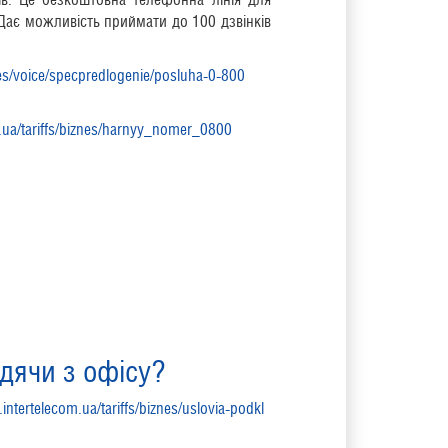
 Дає можливість приймати до 100 дзвінків
znes/voice/specpredlogenie/posluha-0-800
m.ua/tariffs/biznes/harnyy_nomer_0800
дячи з офісу?
intertelecom.ua/tariffs/biznes/uslovia-podkl