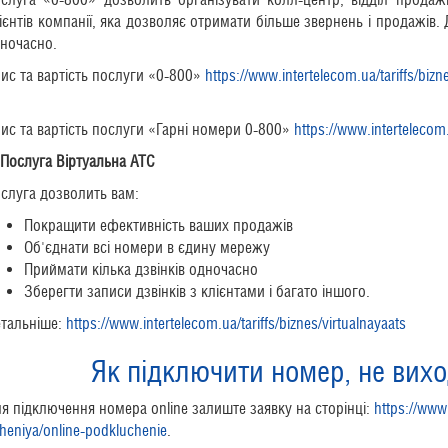
ієнтів компанії, яка дозволяє отримати більше звернень і продажів.
ночасно.
ис та вартість послуги «0-800»
https://www.intertelecom.ua/tariffs/bi
ис та вартість послуги «Гарні номери 0-800»
https://www.interteleco
Послуга Віртуальна АТС
слуга дозволить вам:
Покращити ефективність ваших продажів
Об'єднати всі номери в єдину мережу
Приймати кілька дзвінків одночасно
Зберегти записи дзвінків з клієнтами і багато іншого.
тальніше:
https://www.intertelecom.ua/tariffs/biznes/virtualnayaats
Як підключити номер, не вихо
я підключення номера online залиште заявку на сторінці:
https://www.
heniya/online-podkluchenie
.