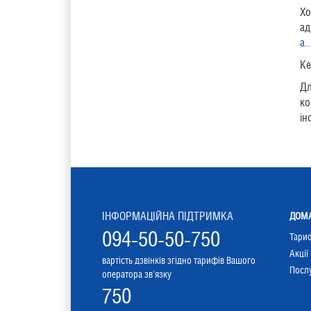
Хо
ад
a..
Ке
Дл
ко
ін
ІНФОРМАЦІЙНА ПІДТРИМКА
ДОМА
094-50-50-750
Тари
Акції
вартість дзвінків згідно тарифів Вашого
Послу
оператора зв'язку
750