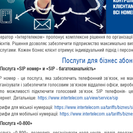
ератор «Інтертелеком» пропонує комплексне рішення по організації 
ієнтів. Рішення дозволяє забезпечити підприємство максимально ви
слугами. Кожен бізнес клієнт отримує індивідуальний підхід і перс
Послуги для бізнес абон
 Послуга «
SIP номер
» и
«SIP - багатоканальність»
P номер - це послуга, яка забезпечить телефонний зв'язок, не ма
ганізувати і забезпечити голосовим зв'язком віддалені офіси, вироб
ло можливості підключити голосовий зв'язок. SIP телефонія- ц
тернет. Детальніше:
https://www.intertelecom.ua/view/service/sip
рифи для міської нумерації:
https://www.intertelecom.ua/tariffs/biznes/
рифи для мобільної нумерації:
https://www.intertelecom.ua/tariffs/bizn
Послуга «0-800»
ослуга «0-800» дозволить організувати колл-центр, відділ продаж