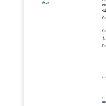
Акції
кл
од
Оп
Оп
3.
По
Де
Дл
uc