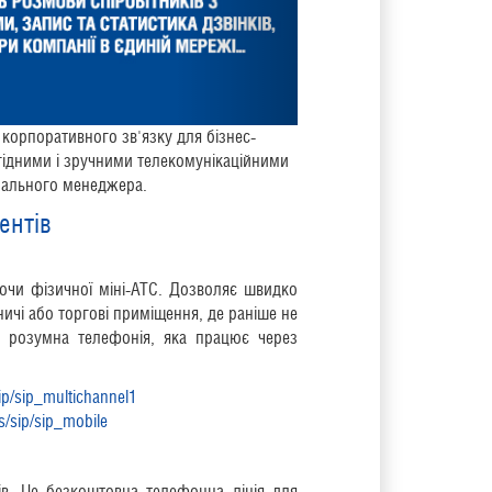
корпоративного зв'язку для бізнес-
гідними і зручними телекомунікаційними
онального менеджера.
ентів
ючи фізичної міні-АТС. Дозволяє швидко
ничі або торгові приміщення, де раніше не
е розумна телефонія, яка працює через
sip/sip_multichannel1
es/sip/sip_mobile
ів. Це безкоштовна телефонна лінія для