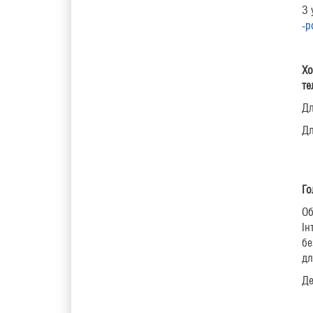
З 
-p
Хо
те
Дл
Дл
Го
Об
Ін
бе
дл
Де