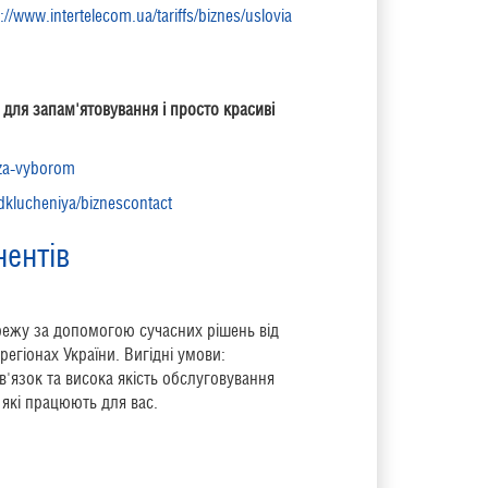
://www.intertelecom.ua/tariffs/biznes/uslovia
 для запам'ятовування і просто красиві
-za-vyborom
odklucheniya/biznescontact
нентів
режу за допомогою сучасних рішень від
егіонах України. Вигідні умови:
в'язок та висока якість обслуговування
 які працюють для вас.