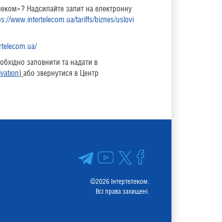
леком»? Надсилайте запит на електронну
ps://www.intertelecom.ua/tariffs/biznes/uslovi
ertelecom.ua/
обхідно заповнити та надати в
ivation
)
або звернутися в Центр
©2026 Інтертелеком.
Всі права захищені.