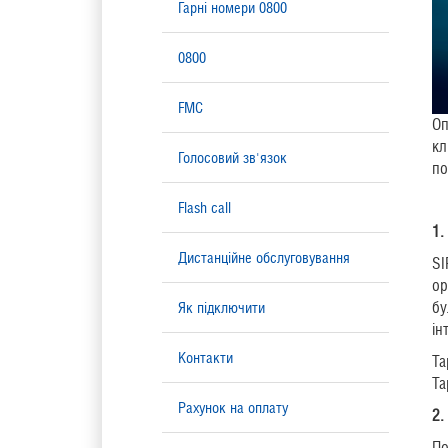
Гарні номери 0800
0800
FMC
Оп
кл
Голосовий зв'язок
по
Flash call
1.
Дистанційне обслуговування
SI
ор
бу
Як підключити
ін
Контакти
Та
Та
Рахунок на оплату
2.
П