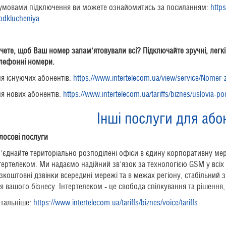
умовами підключення ви можете ознайомитись за посиланням:
https
odklucheniya
чете, щоб Ваш номер запам'ятовували всі? Підключайте зручні, легкі
лефонні номери.
я існуючих абонентів:
https://www.intertelecom.ua/view/service/Nomer
я нових абонентів:
https://www.intertelecom.ua/tariffs/biznes/uslovia-p
Інші послуги для або
лосові послуги
'єднайте територіально розподілені офіси в єдину корпоративну ме
тертелеком. Ми надаємо надійний зв'язок за технологією GSM у всіх р
зкоштовні дзвінки всередині мережі та в межах регіону, стабільний з
я вашого бізнесу. Інтертелеком - це свобода спілкування та рішення,
тальніше:
https://www.intertelecom.ua/tariffs/biznes/voice/tariffs