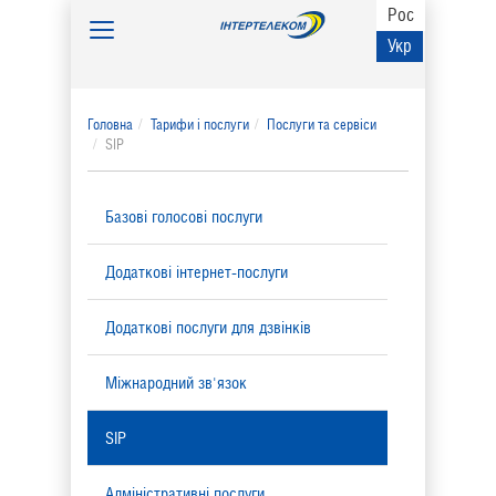
Рос
Toggle
Укр
navigation
Головна
Тарифи і послуги
Послуги та сервіси
SIP
Базові голосові послуги
Додаткові інтернет-послуги
Додаткові послуги для дзвінків
Міжнародний зв'язок
SIP
Адміністративні послуги