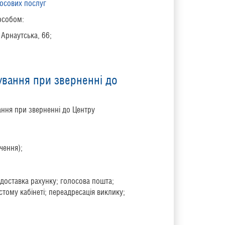
лосових послуг
особом:
 Арнаутська, 66
;
ування при зверненні до
ання при зверненні до Центру
чення);
(доставка рахунку; голосова пошта;
стому кабінеті; переадресація виклику;