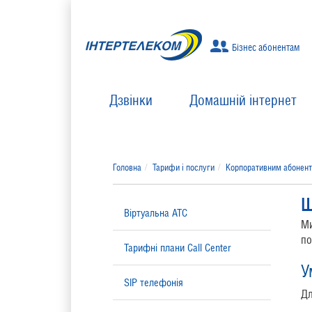
Бізнес абонентам
Дзвінки
Домашній інтернет
Головна
Тарифи і послуги
Корпоративним абонен
Ш
Віртуальна АТС
Ми
по
Тарифні плани Call Center
У
SIP телефонія
Дл