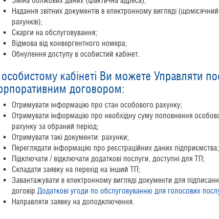
Зміна облікових даних (фактична адреса);
Надання звітних документів в електронному вигляді (щомісячний 
рахунків);
Скарги на обслуговування;
Відмова від конвергентного номера;
Обнулення доступу в особистий кабінет.
В
особистому кабінеті
Ви можете Управляти по
орпоративним договором:
Отримувати інформацію про стан особового рахунку;
Отримувати інформацію про необхідну суму поповнення особово
рахунку за обраний період;
Отримувати такі документи: рахунки;
Переглядати інформацію про реєстраційних даних підприємства;
Підключати / відключати додаткові послуги, доступні для ТП;
Складати заявку на перехід на інший ТП;
Завантажувати в електронному вигляді документи для підписанн
договір
Додаткові угоди по обслуговуванню для голосових посл
Направляти заявку на доподключення.