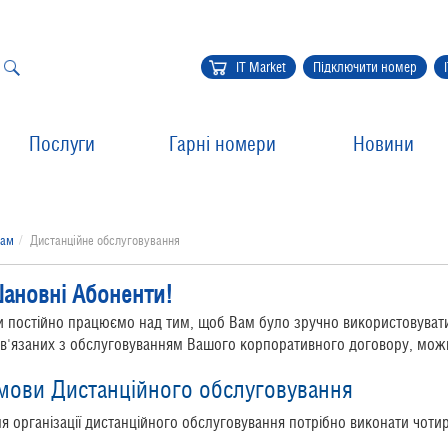
IT Market
Підключити номер
Послуги
Гарні номери
Новини
там
Дистанційне обслуговування
ановні Абоненти!
 постійно працюємо над тим, щоб Вам було зручно використовувати 
в'язаних з обслуговуванням Вашого корпоративного договору, можна
мови Дистанційного обслуговування
я організації дистанційного обслуговування потрібно виконати чотир