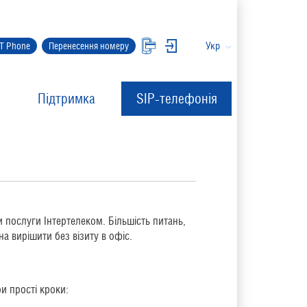
Укр
IT Phone
Перенесення номеру
Підтримка
SIP-телефонія
послуги Інтертелеком. Більшість питань,
 вирішити без візиту в офіс.
и прості кроки: