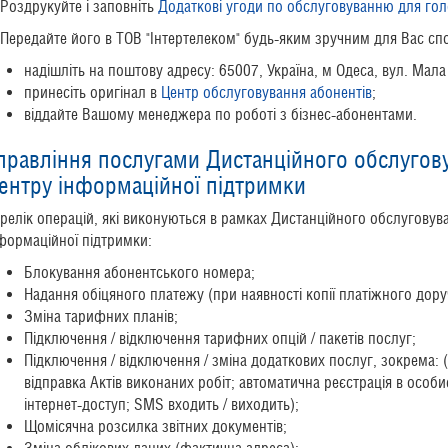
 Роздрукуйте і заповніть
Додаткові угоди по обслуговуванню для го
 Передайте його в ТОВ "Інтертелеком" будь-яким зручним для Вас сп
надішліть на поштову адресу: 65007, Україна, м Одеса, вул. Мала
принесіть оригінал в
Центр обслуговування абонентів
;
віддайте Вашому менеджера по роботі з бізнес-абонентами.
правління послугами Дистанційного обслугов
ентру інформаційної підтримки
релік операцій, які виконуються в рамках Дистанційного обслуговув
формаційної підтримки:
Блокування абонентського номера;
Надання обіцяного платежу (при наявності копії платіжного дору
Зміна тарифних планів;
Підключення / відключення тарифних опцій / пакетів послуг;
Підключення / відключення / зміна додаткових послуг, зокрема: 
відправка Актів виконаних робіт; автоматична реєстрація в особи
інтернет-доступ; SMS входить / виходить);
Щомісячна розсилка звітних документів;