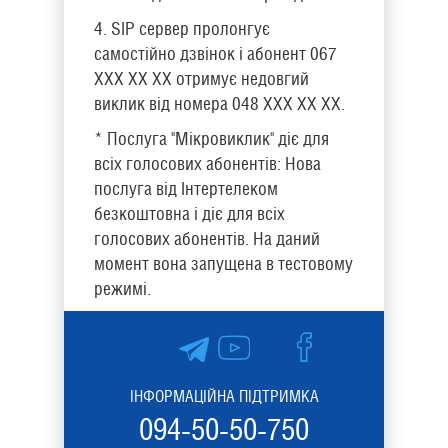
4. SIP сервер пролонгує
самостійно дзвінок і абонент 067
ХХХ ХХ ХХ отримує недовгий
виклик від номера 048 ХХХ ХХ ХХ.
* Послуга "Мікровиклик" діє для
всіх голосових абонентів: Нова
послуга від Інтертелеком
безкоштовна і діє для всіх
голосових абонентів. На даний
момент вона запущена в тестовому
режимі.
ІНФОРМАЦІЙНА ПІДТРИМКА
094-50-50-750