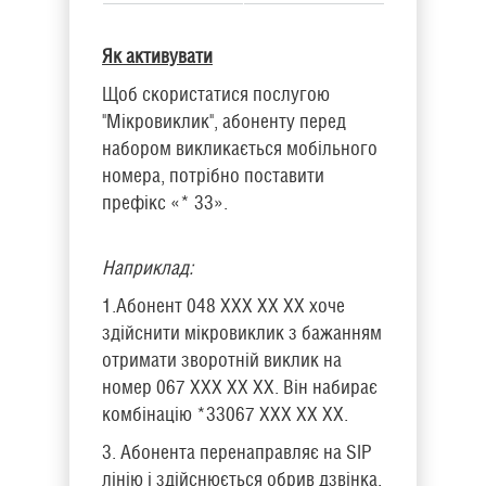
Як активувати
Щоб скористатися послугою
"Мікровиклик", абоненту перед
набором викликається мобільного
номера, потрібно поставити
префікс «* 33».
Наприклад:
1.Абонент 048 ХХХ ХХ ХХ хоче
здійснити мікровиклик з бажанням
отримати зворотній виклик на
номер 067 ХХХ ХХ ХХ. Він набирає
комбінацію *33067 ХХХ ХХ ХХ.
3. Абонента перенаправляє на SIP
лінію і здійснюється обрив дзвінка.