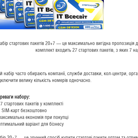
абір стартових пакетів 20+7 — це максимально вигідна пропозиція дл
комплект входить 27 стартових пакетів, з яких 7 н
й набір часто обирають компанії, служби доставки, кол-центри, орган
дключити велику кількість номерів одночасно.
реваги набору:
27 стартових пакетів у комплекті
7 SIM-карт безкоштовно
максимальна економія при покупці
оптимальний варіант для бізнесу
бір 20+7 — це зручний спосіб купити стартові пакети оптом та отр