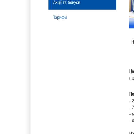
Акції та бонуси
Тарифи
Н
Це
пі
Пе
- 
- 
- 
- 
На