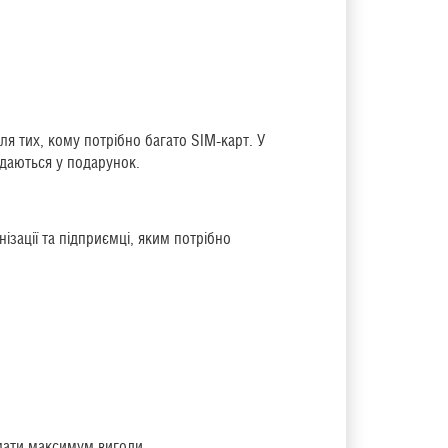
я тих, кому потрібно багато SIM-карт. У
адаються у подарунок.
ізації та підприємці, яким потрібно
имати максимум вигоди.