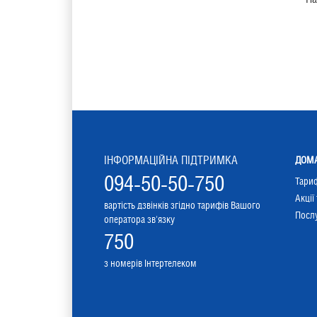
ІНФОРМАЦІЙНА ПІДТРИМКА
ДОМА
094-50-50-750
Тари
Акції
вартість дзвінків згідно тарифів Вашого
Послу
оператора зв'язку
750
з номерів Інтертелеком