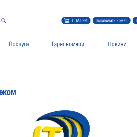
IT Market
Підключити номер
Послуги
Гарні номери
Новини
леком