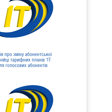
я про зміну абонентської
нійці тарифних планів "IT
для голосових абонентів