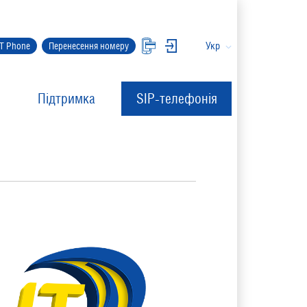
Укр
IT Phone
Перенесення номеру
Підтримка
SIP-телефонія