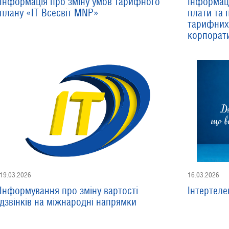
Інформація про зміну умов тарифного
Інформаці
плану «ІТ Всесвіт MNP»
плати та 
тарифних 
корпорати
19.03.2026
16.03.2026
Інформування про зміну вартості
Інтертеле
дзвінків на міжнародні напрямки